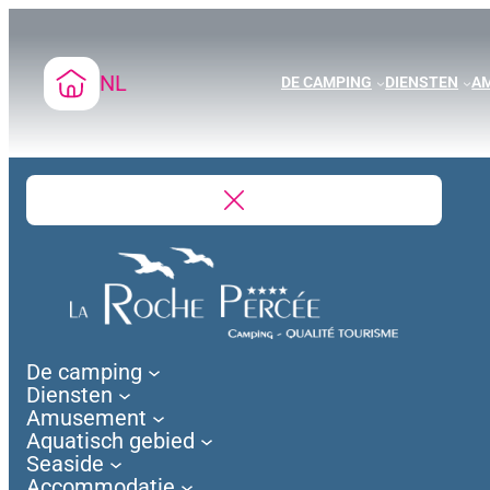
Skip
to
content
NL
DE CAMPING
DIENSTEN
A
De camping
Diensten
Amusement
Aquatisch gebied
Seaside
Accommodatie