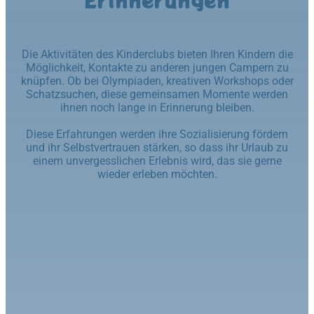
Die Aktivitäten des Kinderclubs bieten Ihren Kindern die
Möglichkeit, Kontakte zu anderen jungen Campern zu
knüpfen. Ob bei Olympiaden, kreativen Workshops oder
Schatzsuchen, diese gemeinsamen Momente werden
ihnen noch lange in Erinnerung bleiben.
Diese Erfahrungen werden ihre Sozialisierung fördern
und ihr Selbstvertrauen stärken, so dass ihr Urlaub zu
einem unvergesslichen Erlebnis wird, das sie gerne
wieder erleben möchten.