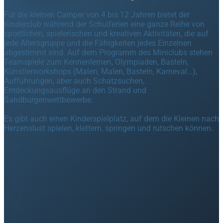
Für die kleinen Camper von 4 bis 12 Jahren bietet der
Kinderclub während der Schulferien eine ganze Reihe von
sportlichen, spielerischen und kreativen Aktivitäten, die auf
jede Altersgruppe und die Fähigkeiten jedes Einzelnen
abgestimmt sind. Auf dem Programm des Miniclubs stehen
Teamspiele zum Kennenlernen, Olympiaden, Basteln,
Künstlerworkshops (Malen, Malen, Basteln, Karneval…),
Aufführungen, aber auch Schatzsuchen,
Entdeckungsausflüge an den Strand und
Sandburgenwettbewerbe.
Es gibt auch einen Kinderspielplatz, auf dem die Kleinen nach
Herzenslust spielen, klettern, springen und rutschen können.