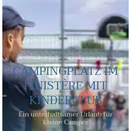
CAMPINGPLATZ IM
FINISTÈRE MIT
KINDERCLUB
Ein unterhaltsamer Urlaub für
kleine Camper