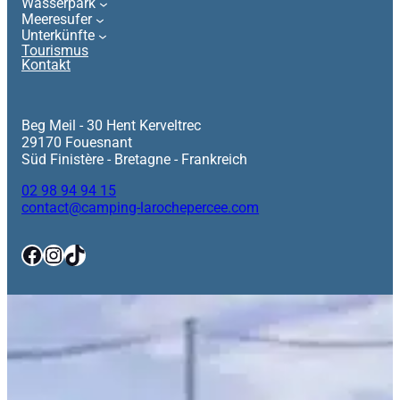
Wasserpark
Meeresufer
Unterkünfte
Tourismus
Kontakt
Beg Meil - 30 Hent Kerveltrec
29170 Fouesnant
Süd Finistère - Bretagne - Frankreich
02 98 94 94 15
contact@camping-larochepercee.com
Facebook
Instagram
TikTok