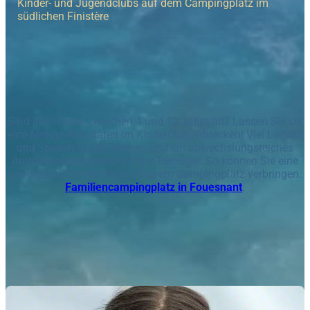
Kinder- und Jugendclubs auf dem Campingplatz im
südlichen Finistère
Sind Ihre Kinder zwischen 4 und 12 Jahre alt? Lassen Sie sie
eine Menge Aktivitäten im Kinderclub entdecken! Viel Lachen
und Spielen für die Kleinen und ein abwechslungsreiches
Animationsprogramm für die Teenager. So können Sie eine
unvergessliche Woche in unserem Campingplatz verbringen.
Familiencampingplatz in Fouesnant
.