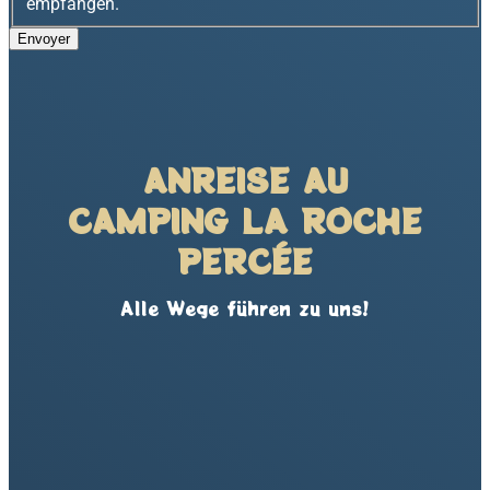
empfangen.
ANREISE AU
CAMPING LA ROCHE
PERCÉE
Alle Wege führen zu uns!
P
l
u
n
e
M