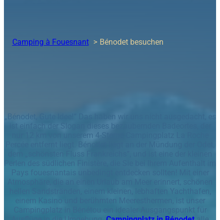
Camping à Fouesnant
Bénodet besuchen
„Bénodet, Gute Idee!“ Das haben wir uns nicht ausgedacht, es
ist einfach der Slogan dieses bezaubernden Badeortes, der
nur 12 km von unserem 4-Sterne-Campingplatz La Roche
Percée entfernt liegt. Bénodet liegt an der Mündung der Odet,
dem „schönsten Fluss Frankreichs“, und ist eine der kleinen
Perlen des südlichen Finistère, die Sie bei Ihrem Aufenthalt im
Pays fouesnantais unbedingt entdecken sollten! Mit einer
Atmosphäre, die an einen Urlaub am Meer erinnert, schönen
hellen Sandstränden, einem kleinen, lebhaften Yachthafen,
einem Kasino und berühmten Meeresthermen, ist unser
Campingplatz in Bénétou ein idealer Ausgangspunkt für
Ausflüge in die Umgebung.
Campingplatz in Bénodet
alle