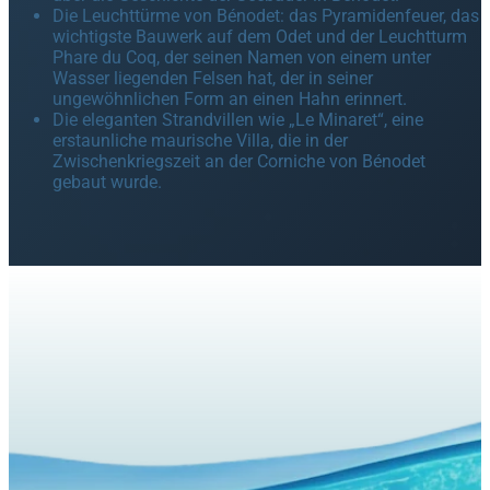
Die Leuchttürme von Bénodet: das Pyramidenfeuer, das
wichtigste Bauwerk auf dem Odet und der Leuchtturm
Phare du Coq, der seinen Namen von einem unter
Wasser liegenden Felsen hat, der in seiner
ungewöhnlichen Form an einen Hahn erinnert.
Die eleganten Strandvillen wie „Le Minaret“, eine
erstaunliche maurische Villa, die in der
Zwischenkriegszeit an der Corniche von Bénodet
gebaut wurde.