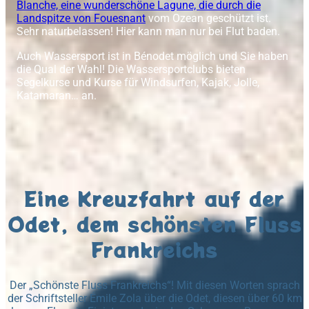
Blanche, eine wunderschöne Lagune, die durch die
Landspitze von Fouesnant
vom Ozean geschützt ist.
Sehr naturbelassen! Hier kann man nur bei Flut baden.
Auch Wassersport ist in Bénodet möglich und Sie haben
die Qual der Wahl! Die Wassersportclubs bieten
Segelkurse und Kurse für Windsurfen, Kajak, Jolle,
Katamaran… an.
Eine Kreuzfahrt auf der
Odet, dem schönsten Fluss
Frankreichs
Der „Schönste Fluss Frankreichs“! Mit diesen Worten sprach
der Schriftsteller Émile Zola über die Odet, diesen über 60 km