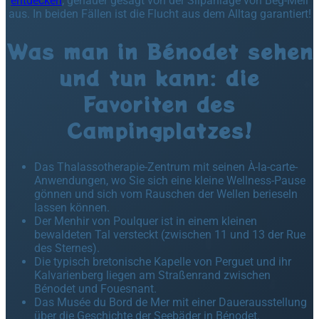
entdecken
, genauer gesagt von der Slipanlage von Beg-Meil
aus. In beiden Fällen ist die Flucht aus dem Alltag garantiert!
Was man in Bénodet sehen
und tun kann: die
Favoriten des
Campingplatzes!
Das Thalassotherapie-Zentrum mit seinen À-la-carte-
Anwendungen, wo Sie sich eine kleine Wellness-Pause
gönnen und sich vom Rauschen der Wellen berieseln
lassen können.
Der Menhir von Poulquer ist in einem kleinen
bewaldeten Tal versteckt (zwischen 11 und 13 der Rue
des Sternes).
Die typisch bretonische Kapelle von Perguet und ihr
Kalvarienberg liegen am Straßenrand zwischen
Bénodet und Fouesnant.
Das Musée du Bord de Mer mit einer Dauerausstellung
über die Geschichte der Seebäder in Bénodet.