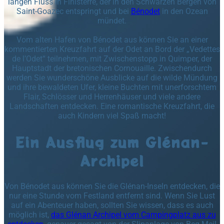
langen Fluss in Finisterre, der in den Schwarzen Bergen von
Saint-Goazec entspringt und bei
Bénodet
in den Ozean
mündet.
Vom alten Hafen von Bénodet aus können Sie an einer
kommentierten Kreuzfahrt auf der Odet an Bord der „Vedettes
de l’Odet“ teilnehmen, mit Zwischenstopp in Quimper, der
Hauptstadt der bretonischen Cornouaille. Zwischendurch
werden Sie wunderschöne Ausblicke auf die wilde Mündung
und ihre bewaldeten Ufer, kleine Buchten mit unerforschtem
Flair, Schlösser und Herrenhäuser und viele andere
Landschaften entdecken. Eine romantische Kreuzfahrt, die
auch Kindern viel Spaß macht!
Ein Ausflug zum Glénan-
Archipel
Von Bénodet aus können Sie die Glénan-Inseln entdecken, die
nur eine Stunde vom Festland entfernt sind. Wenn Sie Lust
auf ein Abenteuer haben, sollten Sie wissen, dass es auch
möglich ist,
das Glénan Archipel vom Campingplatz aus zu