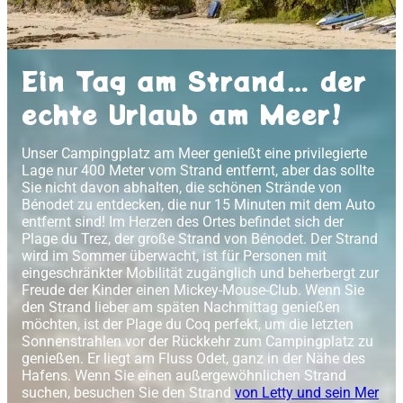
Ein Tag am Strand… der
echte Urlaub am Meer!
Unser Campingplatz am Meer genießt eine privilegierte
Lage nur 400 Meter vom Strand entfernt, aber das sollte
Sie nicht davon abhalten, die schönen Strände von
Bénodet zu entdecken, die nur 15 Minuten mit dem Auto
entfernt sind! Im Herzen des Ortes befindet sich der
Plage du Trez, der große Strand von Bénodet. Der Strand
wird im Sommer überwacht, ist für Personen mit
eingeschränkter Mobilität zugänglich und beherbergt zur
Freude der Kinder einen Mickey-Mouse-Club. Wenn Sie
den Strand lieber am späten Nachmittag genießen
möchten, ist der Plage du Coq perfekt, um die letzten
Sonnenstrahlen vor der Rückkehr zum Campingplatz zu
genießen. Er liegt am Fluss Odet, ganz in der Nähe des
Hafens. Wenn Sie einen außergewöhnlichen Strand
suchen, besuchen Sie den Strand
von Letty und sein Mer