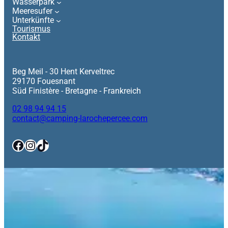
Wasserpark
Meeresufer
Unterkünfte
Tourismus
Kontakt
Beg Meil - 30 Hent Kerveltrec
29170 Fouesnant
Süd Finistère - Bretagne - Frankreich
02 98 94 94 15
contact@camping-larochepercee.com
Facebook
Instagram
TikTok