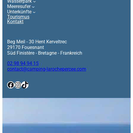
Wasserpark
Meeresufer
Unterkünfte
Tourismus
Kontakt
Beg Meil - 30 Hent Kerveltrec
29170 Fouesnant
Süd Finistère - Bretagne - Frankreich
02 98 94 94 15
contact@camping-larochepercee.com
Facebook
Instagram
TikTok