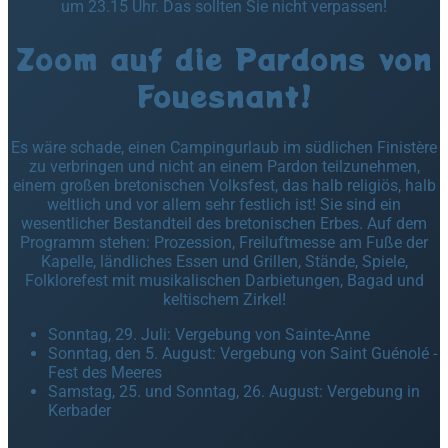
um 23.15 Uhr. Das sollten Sie nicht verpassen!
Zoom auf die Pardons von
Fouesnant!
Es wäre schade, einen Campingurlaub im südlichen Finistère
zu verbringen und nicht an einem Pardon teilzunehmen,
einem großen bretonischen Volksfest, das halb religiös, halb
weltlich und vor allem sehr festlich ist! Sie sind ein
wesentlicher Bestandteil des bretonischen Erbes. Auf dem
Programm stehen: Prozession, Freiluftmesse am Fuße der
Kapelle, ländliches Essen und Grillen, Stände, Spiele,
Folklorefest mit musikalischen Darbietungen, Bagad und
keltischem Zirkel!
Sonntag, 29. Juli: Vergebung von Sainte-Anne
Sonntag, den 5. August: Vergebung von Saint Guénolé -
Fest des Meeres
Samstag, 25. und Sonntag, 26. August: Vergebung in
Kerbader