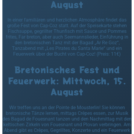
August
In einer familiären und herzlichen Atmosphäre findet das
große Fest von Cap-Coz statt. Auf der Speisekarte stehen
Fischsuppe, gegrillter Thunfisch mit Sauce und Pommes
frites, Far breton, aber auch Seemannslieder, Einführung in
den bretonischen Tanz mit der Bagad „Ar Re Goz“,
Tanzabend mit „Les Pirates du Santa Marie“ und ein
Feuerwerk über der Bucht von Cap-Coz! (Preis: 11€)
Bretonisches Fest und
Feuerwerk: Mittwoch, 15.
August
Wir treffen uns an der Pointe de Mousterlin! Sie können
bretonische Tänze lernen, mittags Crêpes essen, zur Musik
des Bagad de Fouesnant tanzen und den Nachmittag mit den
keltischen Zirkeln von Fouesnant und Plovan verbringen. Am
Abend gibt es Crêpes, Gegrilltes, Konzerte und ein Feuerwerk