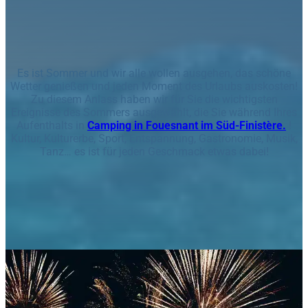
Es ist Sommer und wir alle wollen ausgehen, das schöne
Wetter genießen und jeden Moment des Urlaubs auskosten!
Zu diesem Anlass haben wir für Sie die wichtigsten
Ereignisse des Sommers ausgewählt, die Sie während Ihres
Aufenthalts in
Camping in Fouesnant im Süd-Finistère.
!
Kultur, Kulturerbe, Sport, Entspannung, Gastronomie, Musik,
Tanz… es ist für jeden Geschmack etwas dabei!