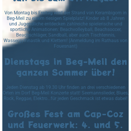
Von Montag bis Freitag wird der Strand von Kerambigorn in
Beg-Meil zu einem riesigen Spielplatz! Kinder ab 8 Jahren
und Jugendliche entdecken zahlreiche spielerische und
sportliche Animationen: Beachvolleyball, Beachsoccer,
Beachschläger, Sandball, aber auch Tischtennis,
Wassergymnastik und Klettern! (Anmeldung im Rathaus von
Fouesnant)
Dienstags in Beg-Meil den
ganzen Sommer über!
Jeden Dienstag ab 19.30 Uhr finden an drei verschiedenen
Orten im Dorf Beg-Meil Konzerte statt! Seemannslieder, Blues,
Rock, Reggae, Elektro…für jeden Geschmack ist etwas dabei!
Großes Fest am Cap-Coz
und Feuerwerk: 4. und 5.