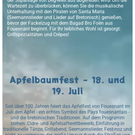
der Slipanlage von Beg-Meil aus abgefeuert wird! Um die
Wartezeit zu überbrücken, können Sie die musikalische
Unterhaltung mit den Piraten von Santa Maria
(Seemannslieder und Lieder auf Bretonisch) genießen,
bevor der Fackelzug mit dem Bagad Bro Foën aus
Fouesnant beginnt. Für Ihr leibliches Wohl ist gesorgt:
Grillspezialitäten und Crêpes!
Apfelbaumfest - 18. und
19. Juli
Seit über 100 Jahren feiert das Apfelfest von Fouesnant im
Juli den Apfel - ein echtes Symbol des Pays fouesnantais -
und die bretonischen Traditionen. Auf dem Programm
stehen: Cidre- und Apfelsaftwettbewerb, Einführung in
traditionelle Tänze, Grillabend, Seemannslieder, Fest-noz und
nicht zu vergessen der große Umzug durch die Straßen von