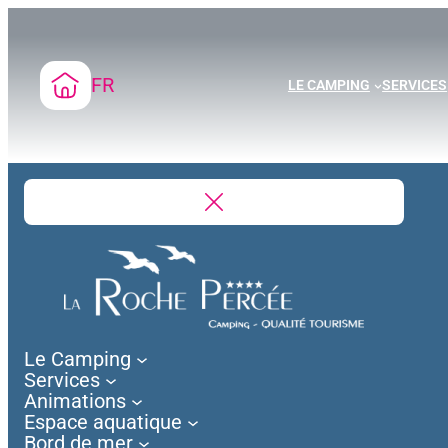
Aller
au
contenu
FR
LE CAMPING
SERVICES
Le Camping
Services
Animations
Espace aquatique
Bord de mer