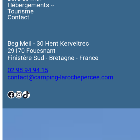
Hébergements
Tourisme
Contact
Beg Meil - 30 Hent Kerveltrec
29170 Fouesnant
Finistère Sud - Bretagne - France
02 98 94 94 15
contact@camping-larochepercee.com
Facebook
Instagram
TikTok