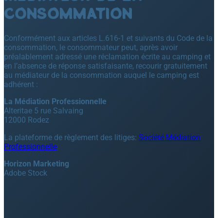
CONSOMMATION
Conformément aux articles L.616-1 et suivants du Code de la
consommation, le consommateur peut, après avoir
préalablement adressé une réclamation écrite au camping et
en l’absence de réponse satisfaisante, recourir gratuitement
au médiateur de la consommation auquel le camping est
adhérent :
La Médiation Professionnelle
Alteritae 5 rue Salvaing
12000 Rodez
La plateforme de règlement des litiges:
Société Médiation
Professionnelle
Horizon Marketing
Adobe Stock