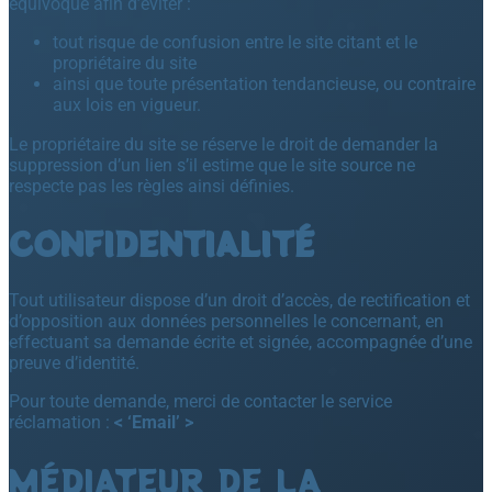
équivoque afin d’éviter :
tout risque de confusion entre le site citant et le
propriétaire du site
ainsi que toute présentation tendancieuse, ou contraire
aux lois en vigueur.
Le propriétaire du site se réserve le droit de demander la
suppression d’un lien s’il estime que le site source ne
respecte pas les règles ainsi définies.
CONFIDENTIALITÉ
Tout utilisateur dispose d’un droit d’accès, de rectification et
d’opposition aux données personnelles le concernant, en
effectuant sa demande écrite et signée, accompagnée d’une
preuve d’identité.
Pour toute demande, merci de contacter le service
réclamation :
< ‘Email’ >
MÉDIATEUR DE LA