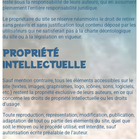
reste sous la responsabilité de leurs auteurs, qui en assument
pleinement l’entière responsabilité juridique.
Le propriétaire du site se réserve néanmoins le droit de retirer
sans préavis et sans justification tout contenu déposé par les
utilisateurs qui ne satisferait pas à la charte déontologique
du site ou à la législation en vigueur.
PROPRIÉTÉ
INTELLECTUELLE
Sauf mention contraire, tous les éléments accessibles sur le
site (textes, images, graphismes, logo, icônes, sons, logiciels,
etc.) restent la propriété exclusive de leurs auteurs, en ce qui
concerne les droits de propriété intellectuelle ou les droits
d’usage.
Toute reproduction, représentation, modification, publication,
adaptation de tout ou partie des éléments du site, quel que
soit le moyen ou le procédé utilisé, est interdite, sauf
autorisation écrite préalable de l’auteur.