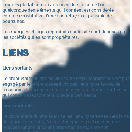
Toute exploitation non autorisée du site ou de l’un
quelconque des éléments qu’il contient est considérée
comme constitutive d’une contrefaçon et passible de
poursuites.
Les marques et logos reproduits sur le site sont déposés par
les sociétés qui en sont propriétaires.
LIENS
Liens sortants
Le propriétaire du site décline toute responsabilité et n’est pas
engagé par le référencement via des liens hypertextes, de
ressources tierces présentes sur le réseau Internet, tant en ce
qui concerne leur contenu que leur pertinence.
Liens entrants
Le propriétaire du site autorise les liens hypertextes vers l’une
des pages de ce site, à condition que ceux-ci ouvrent une
nouvelle fenêtre et soient présentés de manière non