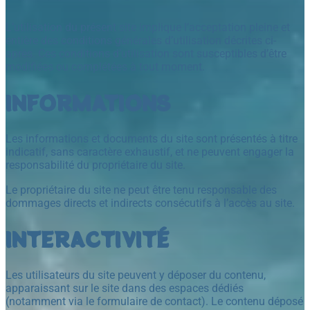
L’utilisation du présent site implique l’acceptation pleine et
entière des conditions générales d’utilisation décrites ci-
après. Ces conditions d’utilisation sont susceptibles d’être
modifiées ou complétées à tout moment.
INFORMATIONS
Les informations et documents du site sont présentés à titre
indicatif, sans caractère exhaustif, et ne peuvent engager la
responsabilité du propriétaire du site.
Le propriétaire du site ne peut être tenu responsable des
dommages directs et indirects consécutifs à l’accès au site.
INTERACTIVITÉ
Les utilisateurs du site peuvent y déposer du contenu,
apparaissant sur le site dans des espaces dédiés
(notamment via le formulaire de contact). Le contenu déposé