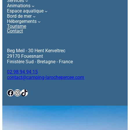
Services
Animations
Espace aquatique
Bord de mer
Hébergements
Tourisme
Contact
Beg Meil - 30 Hent Kerveltrec
29170 Fouesnant
Finistère Sud - Bretagne - France
02 98 94 94 15
contact@camping-larochepercee.com
Facebook
Instagram
TikTok