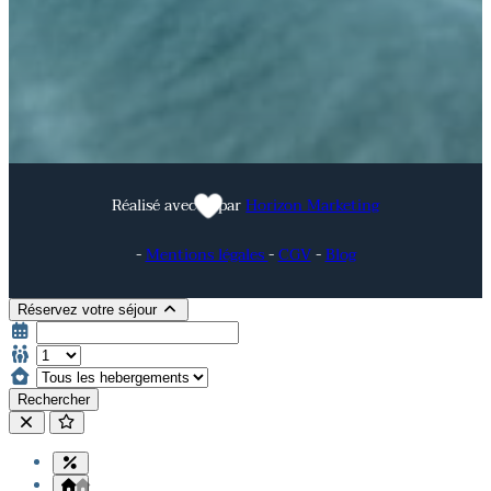
Réalisé avec
par
Horizon Marketing
-
Mentions légales
-
CGV
-
Blog
Réservez votre séjour
Rechercher