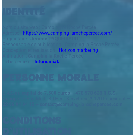
IDENTITÉ
Nom du site web : Camping la Roche Percée
Adresse :
https://www.camping-larochepercee.com/
Propriétaire :
Jérome PAQUERIAUD
Responsable de publication : Camping la Roche Percée
Conception et réalisation :
Horizon marketing
Animation :
Camping la Roche Percée
Hébergement :
Infomaniak
PERSONNE MORALE
S.A.S
au capital de 7.500 euros – 478 578 628 R.C.S.
Quimper –
Beg Meil - 30 Hent Kerveltrec 29170 Fouesnant
–
02 98 94 94 15 – contact@camping-larochepercee.com
CONDITIONS
D’UTILISATION