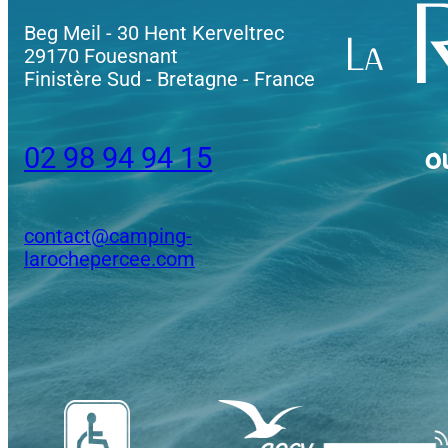
Beg Meil - 30 Hent Kerveltrec
29170 Fouesnant
Finistère Sud - Bretagne - France
02 98 94 94 15
O
contact@camping-
larochepercee.com