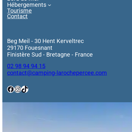
Hébergements
Tourisme
Contact
Beg Meil - 30 Hent Kerveltrec
29170 Fouesnant
Finistère Sud - Bretagne - France
02 98 94 94 15
contact@camping-larochepercee.com
Facebook
Instagram
TikTok