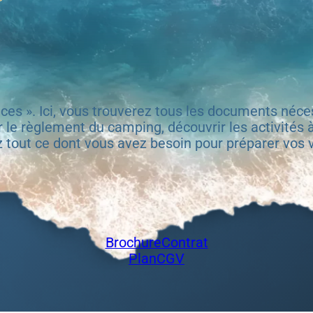
es ». Ici, vous trouverez tous les documents néce
r le règlement du camping, découvrir les activités à
z tout ce dont vous avez besoin pour préparer vos 
Brochure
Contrat
Plan
CGV