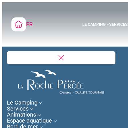
Aller
au
contenu
FR
LE CAMPING
SERVICES
Le Camping
Services
Animations
Espace aquatique
Bord de mer