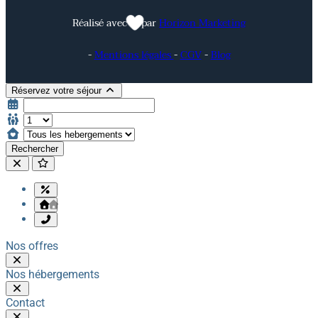
Réalisé avec
par
Horizon Marketing
-
Mentions légales
-
CGV
-
Blog
Réservez votre séjour
Rechercher
Nos offres
Nos hébergements
Contact