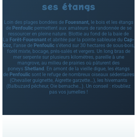
ses étangs
Loin des plages bondées de
Fouesnant,
le bois et les étangs
de
Penfoulic
permettent aux amateurs de randonnée de se
ressourcer en pleine nature. Blottie au fond de la baie de
La
Forêt-Fouesnant
et abritée par la pointe sableuse du
Cap-
Coz,
l’anse de
Penfoulic
s’étend sur 30 hectares de sous-bois,
forêt mixte, bocage, prés-salés et vergers. Un long bras de
mer serpente sur plusieurs kilomètres, pareille à une
mangrove, au milieu de prairies où pâturent des
poneys
Shetland
. En amont de la vieille digue, les étangs
de
Penfoulic
sont le refuge de nombreux oiseaux sédentaires
(Chevalier guignette, Aigrette garzette…), les hivernants
(Balbuzard pêcheur, Oie bernache…). Un conseil : n’oubliez
pas vos jumelles !