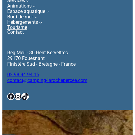
Services
Animations
Espace aquatique
Bord de mer
Hébergements
Tourisme
Contact
Beg Meil - 30 Hent Kerveltrec
29170 Fouesnant
Finistère Sud - Bretagne - France
02 98 94 94 15
contact@camping-larochepercee.com
Facebook
Instagram
TikTok