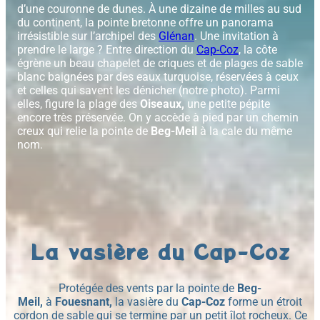
d’une couronne de dunes. À une dizaine de milles au sud
du continent, la pointe bretonne offre un panorama
irrésistible sur l’archipel des
Glénan
. Une invitation à
prendre le large ? Entre direction du
Cap-Coz
, la côte
égrène un beau chapelet de criques et de plages de sable
blanc baignées par des eaux turquoise, réservées à ceux
et celles qui savent les dénicher (notre photo). Parmi
elles, figure la plage des
Oiseaux,
une petite pépite
encore très préservée. On y accède à pied par un chemin
creux qui relie la pointe de
Beg-Meil
à la cale du même
nom.
La vasière du Cap-Coz
Protégée des vents par la pointe de
Beg-
Meil,
à
Fouesnant,
la vasière du
Cap-Coz
forme un étroit
cordon de sable qui se termine par un petit îlot rocheux. Ce