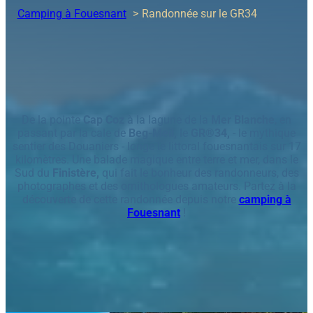
Camping à Fouesnant
Randonnée sur le GR34
De la pointe
Cap Coz
à la lagune de la
Mer Blanche
, en
passant par la cale de
Beg-Meil,
le
GR®34,
- le mythique
sentier des Douaniers - longe le littoral fouesnantais sur 17
kilomètres. Une balade magique entre terre et mer, dans le
Sud du
Finistère,
qui fait le bonheur des randonneurs, des
photographes et des ornithologues amateurs. Partez à la
découverte de cette randonnée depuis notre
camping à
Fouesnant
!