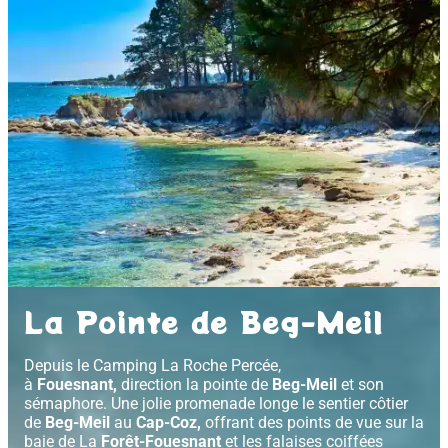
La Pointe de Beg-Meil
Depuis le Camping La Roche Percée,
à
Fouesnant,
direction la pointe de
Beg-Meil
et son
sémaphore. Une jolie promenade longe le sentier côtier
de
Beg-Meil
au
Cap-Coz,
offrant des points de vue sur la
baie de La
Forêt-Fouesnant
et les falaises coiffées