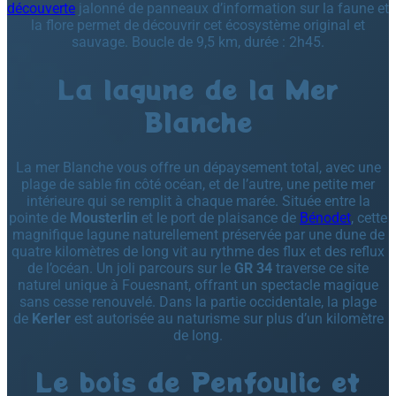
découverte
jalonné de panneaux d’information sur la faune et
la flore permet de découvrir cet écosystème original et
sauvage. Boucle de 9,5 km, durée : 2h45.
La lagune de la Mer
Blanche
La mer Blanche vous offre un dépaysement total, avec une
plage de sable fin côté océan, et de l’autre, une petite mer
intérieure qui se remplit à chaque marée. Située entre la
pointe de
Mousterlin
et le port de plaisance de
Bénodet
, cette
magnifique lagune naturellement préservée par une dune de
quatre kilomètres de long vit au rythme des flux et des reflux
de l’océan. Un joli parcours sur le
GR 34
traverse ce site
naturel unique à Fouesnant, offrant un spectacle magique
sans cesse renouvelé. Dans la partie occidentale, la plage
de
Kerler
est autorisée au naturisme sur plus d’un kilomètre
de long.
Le bois de Penfoulic et