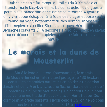
ruban de sable fut rompu au milieu du XIXe siècle et
transforma le
Cap-Coz
en île. La construction de digues a
permis à la bande sablonneuse de se reformer. Aujourd’hui,
on y vient pour échapper à la foule des plages et observer la
faune sauvage, notamment de très nombreux oiseaux
(Tournepierres à collier, Sternes arctiques, Hérons cendrés,
Bernaches cravants…). À découvrir à pied, ou mieux en kayak
pour se déconnecter complètement et ne faire qu’un avec la
nature.
Le marais et la dune de
Mousterlin
Situé le long du littoral fouesnantais, le marais
de
Mousterlin
est un site naturel protégé de 480 hectares
constitués de prairies naturelles en polder, d’un cordon
dunaire et de la
Mer blanche
, une flèche littorale de plus de 4
kilomètres (la dune de Mousterlin). Un endroit unique pour
observer une multitude d’oiseaux d’eau : Harle huppé, Grand
cormoran, Aigrette garzette, Héron cendré… Si on ne voit pas
tous les oiseaux, on les entend ! Un
sentier de