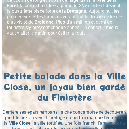
de 350 m de long et 100 m de large, dans la
baie de la
Forêt
, la cité est fortifiée à partir du XVe siècle et devient
la quatrième place forte de la
Bretagne.
Aujourd’hui, les
promeneurs et les touristes en ont fait le deuxième lieu le
plus visité de
Bretagne.
Plus d’un million et demi de
touristes s’y pressent chaque année. Un conseil : mieux
vaut y aller le matin pour éviter la foule.
Petite balade dans la Ville
Close, un joyau bien gardé
du Finistère
Derrière ses épais remparts, la cité concarnoise se découvre à
pied, le nez au vent. L’horloge du beffroi marque l’entrée de
la
Ville Close
, la ville fortifiée. Une fois franchi l’ancien pont-
levis, côté faubourg, le visiteur est accueilli par deux