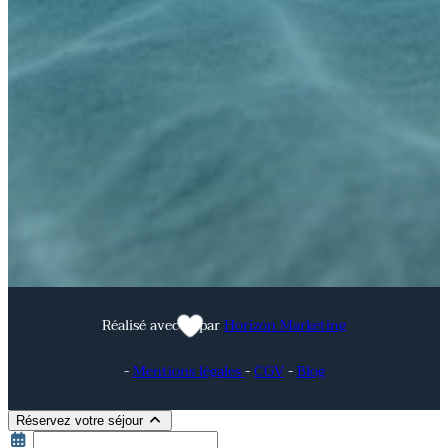
Réalisé avec
par
Horizon Marketing
-
Mentions légales
-
CGV
-
Blog
Réservez votre séjour