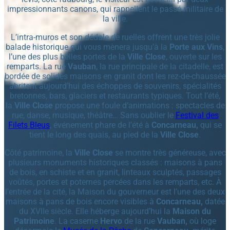
impressionnants canons, qui rappellent le passé militaire de
la ville.
L’intra-muros et son dédale de ruelles offrent une très jolie
balade historique qui vous mènera jusqu’à la
Porte aux Vins
,
l’une des plus belles portes de la
Ville Close
, ouverte sur les
remparts. La rue
Vauban
, la rue principale de la citadelle, est
bordée de solides maisons en granit dont les rez-de-chaussée
abritent aujourd’hui des échoppes de souvenirs, spécialités
bretonnes, bars, glaciers et restaurants typiques. Tout l’été,
la
Ville Close
propose une foule d’animations : spectacles de
rue, danse, musique, théâtre… Sans oublier le
Festival des
Filets Bleus
, événement phare de l’été à
Concarneau,
qui se
tient le long des quais, au pied de la
Ville Close
.
Côté patrimoine, la
Ville Close
se montre très généreuse, avec
plusieurs monuments historiques classés : maisons à pans
de bois, en schiste et en granit, linteaux sculptés, passages
voûtés, portes et poternes percées dans les remparts, etc. À
l’entrée de la cité, la Maison du gouverneur est l’une des deux
maisons à pans de bois encore visibles à
Concarneau,
datée
du XVIIe siècle. Elle héberge aujourd’hui la
Maison du
Patrimoine
. La caserne
Hervo
de la rue
Vauban,
où loge