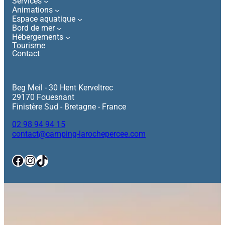
Services
Animations
Espace aquatique
Bord de mer
Hébergements
Tourisme
Contact
Beg Meil - 30 Hent Kerveltrec
29170 Fouesnant
Finistère Sud - Bretagne - France
02 98 94 94 15
contact@camping-larochepercee.com
Facebook
Instagram
TikTok