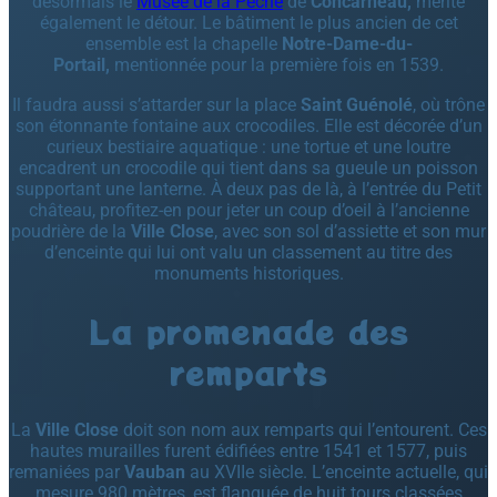
désormais le
Musée de la Pêche
de
Concarneau,
mérite
également le détour. Le bâtiment le plus ancien de cet
ensemble est la chapelle
Notre-Dame-du-
Portail,
mentionnée pour la première fois en 1539.
Il faudra aussi s’attarder sur la place
Saint Guénolé
, où trône
son étonnante fontaine aux crocodiles. Elle est décorée d’un
curieux bestiaire aquatique : une tortue et une loutre
encadrent un crocodile qui tient dans sa gueule un poisson
supportant une lanterne. À deux pas de là, à l’entrée du Petit
château, profitez-en pour jeter un coup d’oeil à l’ancienne
poudrière de la
Ville Close
, avec son sol d’assiette et son mur
d’enceinte qui lui ont valu un classement au titre des
monuments historiques.
La promenade des
remparts
La
Ville Close
doit son nom aux remparts qui l’entourent. Ces
hautes murailles furent édifiées entre 1541 et 1577, puis
remaniées par
Vauban
au XVIIe siècle. L’enceinte actuelle, qui
mesure 980 mètres, est flanquée de huit tours classées