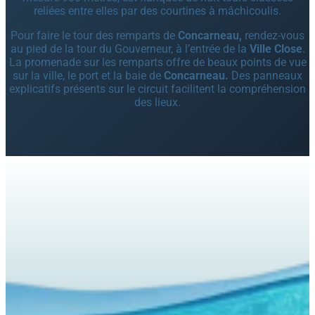
reliées entre elles par des courtines à mâchicoulis.
Pour faire le tour des remparts de
Concarneau,
rendez-vous
au pied de la tour du Gouverneur, à l’entrée de la
Ville Close
.
La promenade sur les remparts offre de beaux points de vue
sur la ville, le port et la baie de
Concarneau.
Des panneaux
explicatifs présents sur le circuit facilitent la compréhension
des lieux.