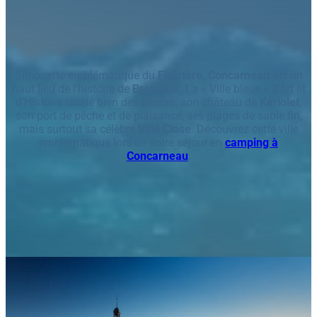
Silhouette emblématique du
Finistère, Concarneau
est un
haut lieu de l’histoire de
Bretagne.
La « Ville bleue » d’Art et
d’Histoire recèle bien des trésors, son château de
Kériolet
,
son port de pêche et de plaisance, ses plages de sable fin,
mais surtout sa célèbre
Ville Close
. Découvrez cette ville
emblématique lors de votre séjour en
camping à
Concarneau
.