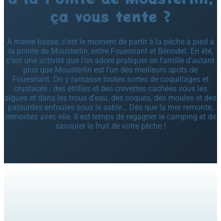
ça vous tente ?
À marée basse, c’est le moment de partir à la pêche à pied à
la pointe de Mousterlin, entre Fouesnant et Bénodet. En été,
c’est une activité que l’on adore pratiquer en famille d’autant
plus que Mousterlin est l’un des meilleurs spots de
Fouesnant. On y ramasse toutes sortes de coquillages et
crustacés : des étrilles et des crevettes cachées sous les
algues et dans les trous d’eau, des coques, des moules et des
palourdes enfouies sous le sable… Dès que la mer remonte,
remontez avec elle. Il est temps de regagner le camping et de
savourer le fruit de votre pêche !