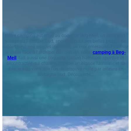
Notre camping est situé au coeur de Beg-Meil, un petit port-
village du Finistère Sud, apprécié pour ses belles plages de
sable blanc, ses criques isolées et sa mer émeraude. Posé sur
le sable face à l’archipel des Glénan, notre
camping à Beg-
Meil
, fait aussi une coquette station balnéaire sportive et
décontractée qui charme par son ambiance familiale et sa
douceur de vivre que l’on ne retrouve nulle par ailleurs en
Bretagne Sud. Découverte…