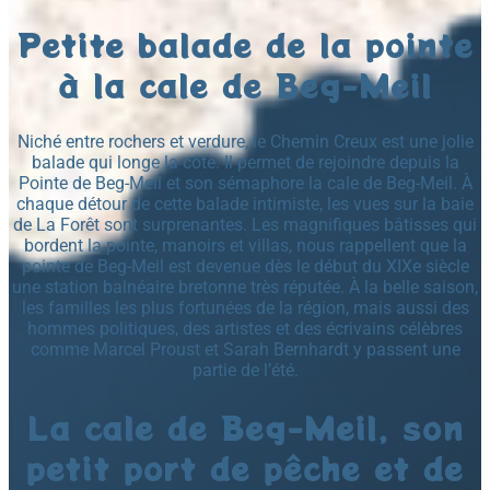
Petite balade de la pointe
à la cale de Beg-Meil
Niché entre rochers et verdure, le Chemin Creux est une jolie
balade qui longe la côte. Il permet de rejoindre depuis la
Pointe de Beg-Meil et son sémaphore la cale de Beg-Meil. À
chaque détour de cette balade intimiste, les vues sur la baie
de La Forêt sont surprenantes. Les magnifiques bâtisses qui
bordent la pointe, manoirs et villas, nous rappellent que la
pointe de Beg-Meil est devenue dès le début du XIXe siècle
une station balnéaire bretonne très réputée. À la belle saison,
les familles les plus fortunées de la région, mais aussi des
hommes politiques, des artistes et des écrivains célèbres
comme Marcel Proust et Sarah Bernhardt y passent une
partie de l’été.
La cale de Beg-Meil, son
petit port de pêche et de