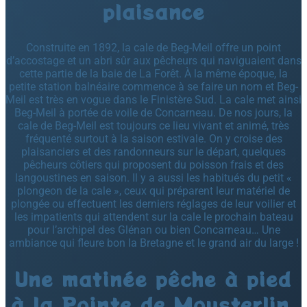
plaisance
Construite en 1892, la cale de Beg-Meil offre un point
d’accostage et un abri sûr aux pêcheurs qui naviguaient dans
cette partie de la baie de La Forêt. À la même époque, la
petite station balnéaire commence à se faire un nom et Beg-
Meil est très en vogue dans le Finistère Sud. La cale met ainsi
Beg-Meil à portée de voile de Concarneau. De nos jours, la
cale de Beg-Meil est toujours ce lieu vivant et animé, très
fréquenté surtout à la saison estivale. On y croise des
plaisanciers et des randonneurs sur le départ, quelques
pêcheurs côtiers qui proposent du poisson frais et des
langoustines en saison. Il y a aussi les habitués du petit «
plongeon de la cale », ceux qui préparent leur matériel de
plongée ou effectuent les derniers réglages de leur voilier et
les impatients qui attendent sur la cale le prochain bateau
pour l’archipel des Glénan ou bien Concarneau… Une
ambiance qui fleure bon la Bretagne et le grand air du large !
Une matinée pêche à pied
à la Pointe de Mousterlin,