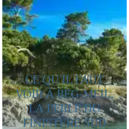
CE QU’IL FAUT
VOIR À BEG-MEIL,
LA PERLE DU
FINISTÈRE SUD