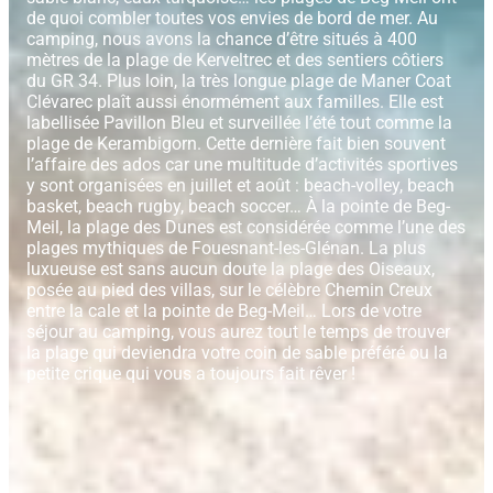
de quoi combler toutes vos envies de bord de mer. Au
camping, nous avons la chance d’être situés à 400
mètres de la plage de Kerveltrec et des sentiers côtiers
du GR 34. Plus loin, la très longue plage de Maner Coat
Clévarec plaît aussi énormément aux familles. Elle est
labellisée Pavillon Bleu et surveillée l’été tout comme la
plage de Kerambigorn. Cette dernière fait bien souvent
l’affaire des ados car une multitude d’activités sportives
y sont organisées en juillet et août : beach-volley, beach
basket, beach rugby, beach soccer… À la pointe de Beg-
Meil, la plage des Dunes est considérée comme l’une des
plages mythiques de Fouesnant-les-Glénan. La plus
luxueuse est sans aucun doute la plage des Oiseaux,
posée au pied des villas, sur le célèbre Chemin Creux
entre la cale et la pointe de Beg-Meil… Lors de votre
séjour au camping, vous aurez tout le temps de trouver
la plage qui deviendra votre coin de sable préféré ou la
petite crique qui vous a toujours fait rêver !